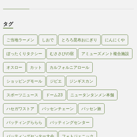
タグ
ご当地ラーメン
しおで
とろろ昆布おにぎり
にんにくや
ぼったくりタクシー
むささびの宿
アミューズメント複合施設
オスロー
カット
カルフォルニアロール
ショッピングモール
ジビエ
ジンギスカン
スポーツニュース
ドーム23
ニュータンタンメン本舗
ハセガワストア
バッセンチェーン
バッセン旅
バッティングららら
バッティングセンター
バッティングセンター大会
フォトジェニック