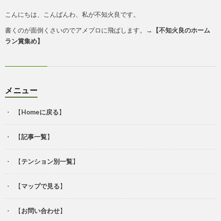
こんにちは、こんばんわ、私が不知火良です。
書くのが面倒くさいのでアメブロに飛ばします。→
【
不知火良のホーム
ラン賞集め
】
メニュー
【
Homeに戻る
】
【
記事一覧
】
【
テンション別一覧
】
【
マップで見る
】
【
お問い合わせ
】