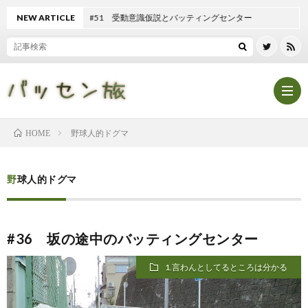
NEW ARTICLE
#51 受動意識仮説とバッティングセンター
野球人的ドグマ
HOME
Hom
野球人的ドグマ
記
#36 坂の途中のバッティングセンター
事
テ
1.言わんとしてるところは分かる
一
ン
マ