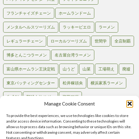
フランチャイズチェーン
ホームランドーム
メンタルヘルスツーリズム
ラッキーピエロ
ラーメン
レギュラーチェーン
ローカルツーリズム
世間学
全店制覇
博多とんこつラーメン
名古屋台湾ラーメン
富山県ホームラン王決定戦
山うど
山菜
工場萌え
廃墟
東京バッティングセンター
松井稼頭央
横浜家系ラーメン
生成AI
野球人的ドグマ
飛田穂洲
Manage Cookie Consent
To provide the best experiences, we use technologies like cookies to store
and/or access device information. Consenting to these technologies will
Back to Top
allow us to process data such as browsing behavior or unique IDs on this site.
Not consenting or withdrawing consent, may adversely affect certain
RSS
features and functions.