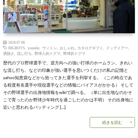
2018.07.06
BIGBOYS
,
youtube
,
ヴィトン
,
おしゃれ
,
カタログギフト
,
ドッグイアー
,
洒脱さ
,
流し打ち
,
野球人的ドグマ
,
野球的ドグマ
歴代のプロ野球選手で、逆方向への強い打球のホームラン、きれい
な流し打ち、などの印象が強い選手を思いつくだけの私の記憶と
yahoo知恵袋などから拾ってきた選手を列挙する。 （この時点であ
る程度有名選手や現役選手などの情報にバイアスがかかる） そして
その野球選手の出身地情報をwikiで調べる。 （単に出生地なのかそ
こで育ったのか野球少年時代を過ごしたのかは不明） その出身地に
近いと思われるバッティング […]
続きを読む