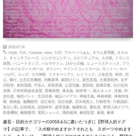
2018.07.16
Aleph
,
CIA
,
Common sense
,
LSD
,
アルベっつぁん
,
オウム真理教
,
オカル
ト
,
キャッチフレーズ
,
シンクロニシティ
,
スピリチュアル
,
スポ根
,
トランス
状態
,
ハニートラップ
,
ハルマゲドン
,
ひかりの輪
,
ヒューリスティック
,
フリ
ースタイルフットボール
,
ポリシー
,
マインドコントロール
,
モットー
,
やべ
っちFC
,
ユング
,
ヨガ体験
,
リスキーシフト
,
レトリック
,
上祐史浩
,
依存
,
信
心
,
修行
,
公共広告機構
,
判断基準
,
劇団ひとり
,
変性意識
,
大東亜戦争
,
太平
洋戦争
,
奥田英朗
,
宇宙人
,
弥勒菩薩
,
心霊現象
,
恩田陸
,
新興宗教
,
日の丸特
攻隊
,
日本民間放送連盟
,
昏睡状態
,
暴走族
,
桜井章一
,
殺人キック
,
洗脳
,
特
攻礼賛
,
犠牲バント
,
生活信条
,
確証バイアス
,
神秘主義
,
神秘体験
,
神風特攻
隊
,
精神論
,
脳機能学
,
自己保存
,
自白強要
,
苫米地英人
,
行動哲学
,
行動指針
,
覚せい剤
,
記憶喪失
,
認知科学
,
超常現象
,
輪廻転生
,
重松清
,
野球人的ドグマ
,
防衛機制
,
離散数理
,
電気ショック
,
飛田穂洲
,
麻原彰晃
,
麻薬
,
麻雀
趣旨・目的カテゴリーの2018.6.1に書いたつぎに【野球人的ドグ
マ】の記事で、 「スポ根やめますか？それとも スポーツやめます