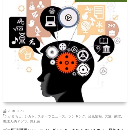
2018.07.28
かまちょ
,
シカト
,
スポーツニュース
,
ランキング
,
台風情報
,
大衆
,
戒律
,
野球人的ドグマ
,
隠れ家