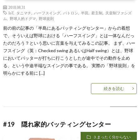
2018.08.31
IoT
,
タニマチ
,
ハーフスイング
,
パトロン
,
半田
,
君主制
,
天皇制ファシズ
ム
,
野球人的ドグマ
,
野球規則
前の前の記事の「半島にあるバッティングセンター」からの着想
で、そういえば野球における「ハーフスイング」とは一体なんだっ
たのだろう？という思いに言葉を与えてみるこの記事。 まず、ハー
フスイング（英：Checked swing あるいはHalf swing）とは、野球
においてバッターが打ちに行こうとしたが途中でその動作を止め
る、という中途半端なスイングの事である。 実際の「野球規則」を
明らかにする前に […]
続きを読む
#19 隠れ家的バッティングセンター
3.まったく分からない