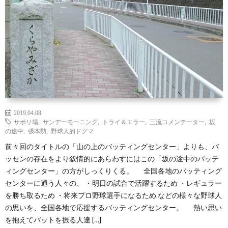
覧
シ
ッ
お
ョ
プ
問
ン
で
い
別
見
合
2019.04.08
る
わ
サボリ場
,
サンデーモーニング
,
トライ＆エラー
,
三流コメンテーター
,
坂
の途中
,
張本勲
,
野球人的ドグマ
せ
前々回のタイトルの「山の上のバッティングセンター」よりも、バ
ッセンの存在をより叙情的にあらわすにはこの「坂の途中のバッテ
ィングセンター」の方がしっくりくる。 全国各地のバッティング
センターに通う人々の、 ・明日の試合で活躍するため ・レギュラー
を勝ち取るため ・将来プロ野球選手になるため などの様々な野球人
の思いを、全国各地で応援するバッティングセンター。 熱い思い
を抱えてバットを振る人達 […]