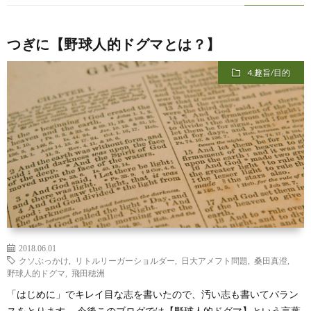
つぎに【野球人的ドグマとは？】
4.趣旨/目的
2018.06.01
クソぶっかけ
,
リトルリーガーショルダー
,
日大アメフト問題
,
桑田真澄
,
野球人的ドグマ
,
飛田穂洲
「はじめに」でキレイ目な志を書いたので、汚い志も書いてバラン
スをとります。 今後このブログでは【野球人的ドグマ】という言葉