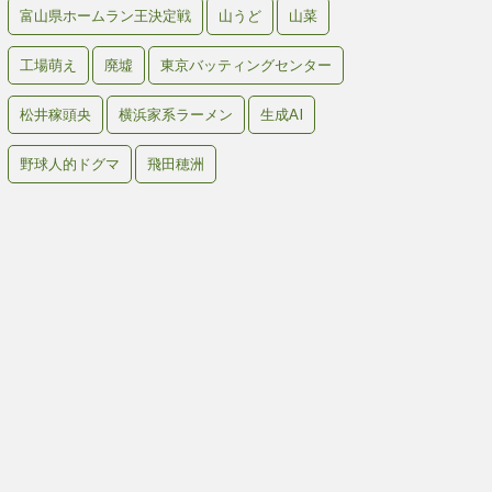
富山県ホームラン王決定戦
山うど
山菜
工場萌え
廃墟
東京バッティングセンター
松井稼頭央
横浜家系ラーメン
生成AI
野球人的ドグマ
飛田穂洲