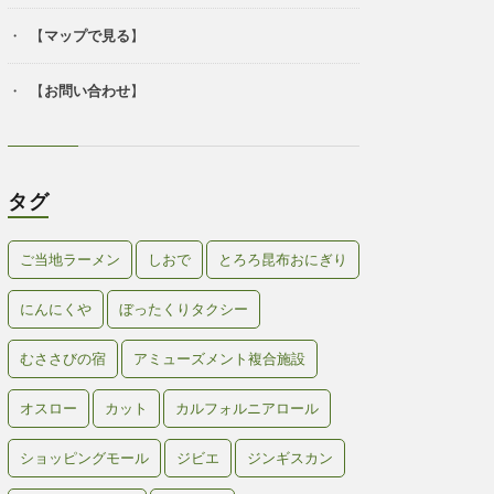
【
マップで見る
】
【
お問い合わせ
】
タグ
ご当地ラーメン
しおで
とろろ昆布おにぎり
にんにくや
ぼったくりタクシー
むささびの宿
アミューズメント複合施設
オスロー
カット
カルフォルニアロール
ショッピングモール
ジビエ
ジンギスカン