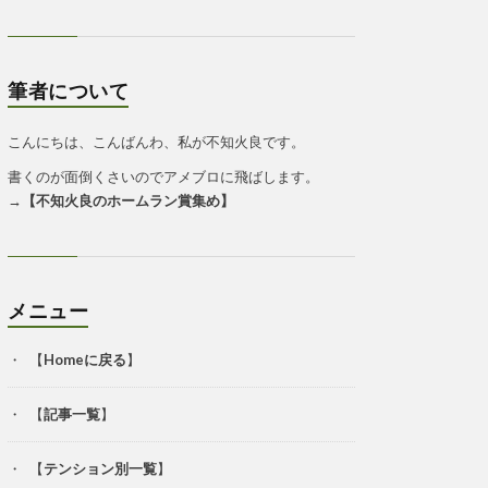
筆者について
こんにちは、こんばんわ、私が不知火良です。
書くのが面倒くさいのでアメブロに飛ばします。
→
【
不知火良のホームラン賞集め
】
メニュー
【
Homeに戻る
】
【
記事一覧
】
【
テンション別一覧
】