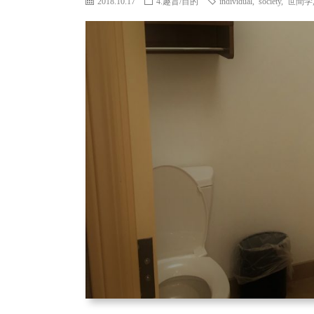
2018.10.17
4.趣旨/目的
individual
,
society
,
世間学