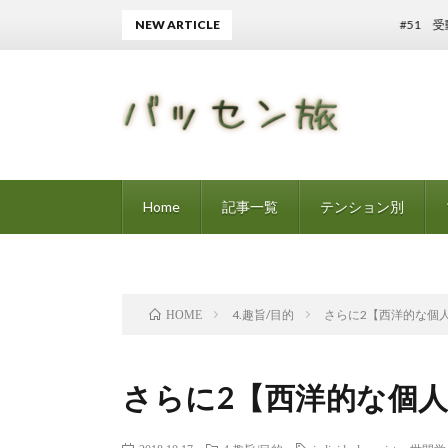
NEW ARTICLE
#51 受動意識
Home
記事一覧
テンション別
4.趣旨/目的
さらに2【西洋的な個
HOME
さらに2【西洋的な個