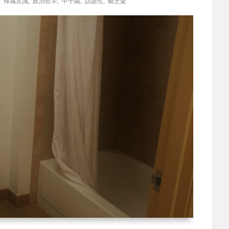
,
帰属意識
,
政治哲学
,
甲子園
,
話題性
,
郷土愛