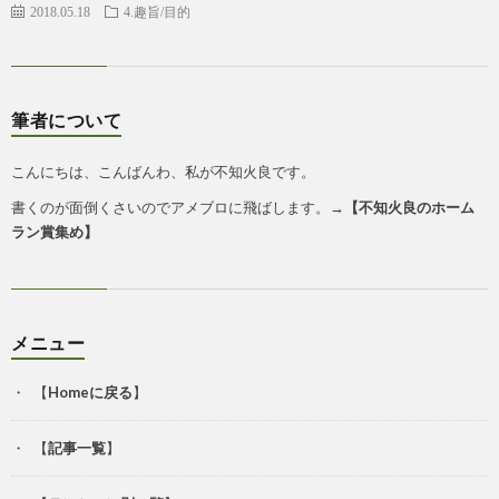
2018.05.18
4.趣旨/目的
筆者について
こんにちは、こんばんわ、私が不知火良です。
書くのが面倒くさいのでアメブロに飛ばします。→
【
不知火良のホーム
ラン賞集め
】
メニュー
【
Homeに戻る
】
【
記事一覧
】