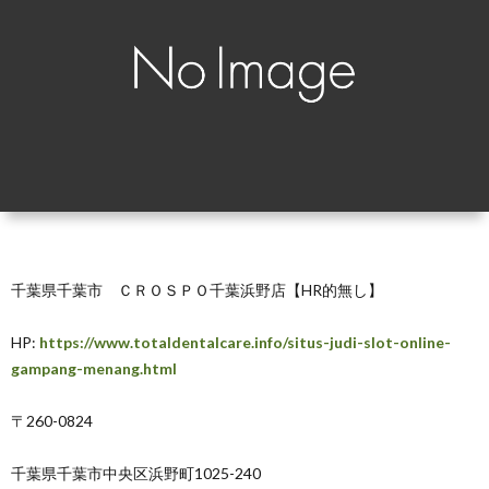
覧
シ
ッ
お
ョ
プ
問
ン
で
い
別
見
合
る
わ
千葉県千葉市 ＣＲＯＳＰＯ千葉浜野店【HR的無し】
せ
HP:
https://www.totaldentalcare.info/situs-judi-slot-online-
gampang-menang.html
〒260-0824
千葉県千葉市中央区浜野町1025-240