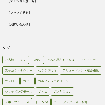
【
テンション別一覧
】
【
マップで見る
】
【
お問い合わせ
】
タグ
ご当地ラーメン
しおで
とろろ昆布おにぎり
にんにくや
ぼったくりタクシー
むささびの宿
アミューズメント複合施設
オスロー
カット
カルフォルニアロール
ショッピングモール
ジビエ
ジンギスカン
スポーツニュース
ドーム23
ニュータンタンメン本舗