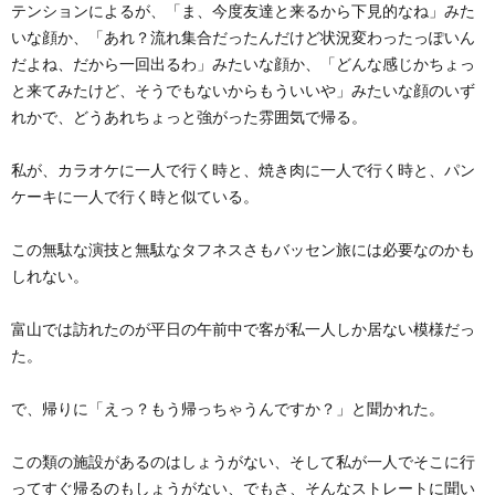
テンションによるが、「ま、今度友達と来るから下見的なね」みた
いな顔か、「あれ？流れ集合だったんだけど状況変わったっぽいん
だよね、だから一回出るわ」みたいな顔か、「どんな感じかちょっ
と来てみたけど、そうでもないからもういいや」みたいな顔のいず
れかで、どうあれちょっと強がった雰囲気で帰る。
私が、カラオケに一人で行く時と、焼き肉に一人で行く時と、パン
ケーキに一人で行く時と似ている。
この無駄な演技と無駄なタフネスさもバッセン旅には必要なのかも
しれない。
富山では訪れたのが平日の午前中で客が私一人しか居ない模様だっ
た。
で、帰りに「えっ？もう帰っちゃうんですか？」と聞かれた。
この類の施設があるのはしょうがない、そして私が一人でそこに行
ってすぐ帰るのもしょうがない、でもさ、そんなストレートに聞い