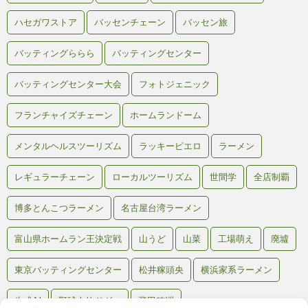
ハセガワストア
バッセンチェーン
バッセン旅
バッティングららら
バッティングセンター
バッティングセンター大会
フォトジェニック
フランチャイズチェーン
ホームランドーム
メンタルヘルスツーリズム
ラッキーピエロ
ラーメン
レギュラーチェーン
ローカルツーリズム
世間学
全店制覇
博多とんこつラーメン
名古屋台湾ラーメン
富山県ホームラン王決定戦
山うど
山菜
工場萌え
廃墟
東京バッティングセンター
松井稼頭央
横浜家系ラーメン
生成AI
野球人的ドグマ
飛田穂洲