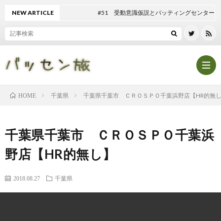
NEW ARTICLE
#51 受動意識仮説とバッティングセンター
千葉県
千葉県千葉市 ＣＲＯＳＰＯ千葉浜野店【HR的無
HOME
Hom
千葉県千葉市 ＣＲＯＳＰＯ千葉浜
記
野店【HR的無し】
事
テ
2018.08.27
千葉県
一
ン
マ