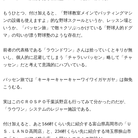
もうひとつ、付け加えると、「野球教室メインでバッティングマシ
ンの設備も使えますよ」的な野球スクールというか、レッスン場と
いうか、「バッセン旅」で散々クソぶっかけている「野球人的ドグ
マ」の匂いが漂う野球塾のような存在だ。
前者の代表格である「ラウンドワン」さんは拾っていくとキリが無
いし、個人的に忌避してしまう「チャラいバッセン」略して「チャ
ッセン」だと考えて意識的にハブいている。
バッセン旅では「キーキーキャーキャーワイワイガヤガヤ」は御免
こうむる。
実はこのＣＲＯＳＰＯ千葉浜野店も行ってみて分かったのだが、
「ラウワン」システムのレジャー施設である。
付け加えると、あと166軒くらい先に紹介する富山県高岡市の「Ｕ
Ｓ．ＬＡＮＤ高岡店」と、236軒くらい先に紹介する埼玉県狭山市