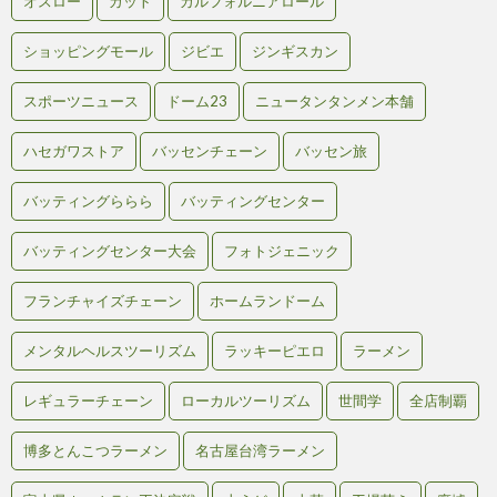
オスロー
カット
カルフォルニアロール
ショッピングモール
ジビエ
ジンギスカン
スポーツニュース
ドーム23
ニュータンタンメン本舗
ハセガワストア
バッセンチェーン
バッセン旅
バッティングららら
バッティングセンター
バッティングセンター大会
フォトジェニック
フランチャイズチェーン
ホームランドーム
メンタルヘルスツーリズム
ラッキーピエロ
ラーメン
レギュラーチェーン
ローカルツーリズム
世間学
全店制覇
博多とんこつラーメン
名古屋台湾ラーメン