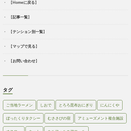
【
Homeに戻る
】
【
記事一覧
】
【
テンション別一覧
】
【
マップで見る
】
【
お問い合わせ
】
タグ
ご当地ラーメン
しおで
とろろ昆布おにぎり
にんにくや
ぼったくりタクシー
むささびの宿
アミューズメント複合施設