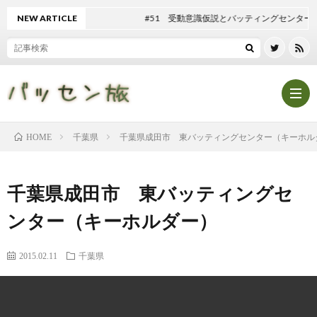
NEW ARTICLE
#51 受動意識仮説とバッティングセンター
千葉県
千葉県成田市 東バッティングセンター（キーホル
HOME
Hom
千葉県成田市 東バッティングセ
記
ンター（キーホルダー）
事
テ
2015.02.11
千葉県
一
ン
マ