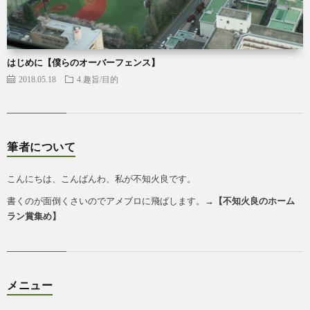
はじめに【僕らのオーバーフェンス】
2018.05.18
4.趣旨/目的
筆者について
こんにちは、こんばんわ、私が不知火良です。
書くのが面倒くさいのでアメブロに飛ばします。→
【
不知火良のホーム
ラン賞集め
】
メニュー