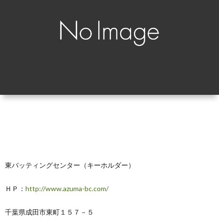
覧
シ
ッ
お
ョ
プ
問
ン
で
い
別
見
合
る
わ
せ
東バッティングセンター（キーホルダー）
ＨＰ：
http://www.azuma-bc.com/
千葉県成田市東町１５７－５