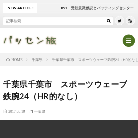
NEW ARTICLE
#51 受動意識仮説とバッティングセンター
千葉県
千葉県千葉市 スポーツウェーブ鉄腕24（HR的な
HOME
Hom
千葉県千葉市 スポーツウェーブ
記
鉄腕24（HR的なし）
事
テ
2017.05.19
千葉県
一
ン
マ