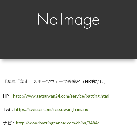
覧
シ
ッ
お
ョ
プ
問
ン
で
い
別
見
合
る
わ
千葉県千葉市 スポーツウェーブ鉄腕24（HR的なし）
せ
HP：
http://www.tetsuwan24.com/service/batting.html
Twi：
https://twitter.com/tetsuwan_hamano
ナビ：
http://www.battingcenter.com/chiba/3484/