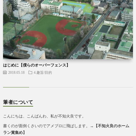
はじめに【僕らのオーバーフェンス】
2018.05.18
4.趣旨/目的
筆者について
こんにちは、こんばんわ、私が不知火良です。
書くのが面倒くさいのでアメブロに飛ばします。→
【
不知火良のホーム
ラン賞集め
】