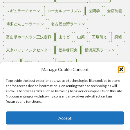
レギュラーチェーン
ローカルツーリズム
世間学
全店制覇
博多とんこつラーメン
名古屋台湾ラーメン
富山県ホームラン王決定戦
山うど
山菜
工場萌え
廃墟
東京バッティングセンター
松井稼頭央
横浜家系ラーメン
生成AI
野球人的ドグマ
飛田穂洲
Manage Cookie Consent
To provide the best experiences, we use technologies like cookies to store
and/or access device information. Consenting to these technologies will
Back to Top
allow us to process data such as browsing behavior or unique IDs on this site.
Not consenting or withdrawing consent, may adversely affect certain
RSS
features and functions.
Atom
Comments
RSS
Accept
Home
記事一覧
テンション別
マップで見る
お問い合わせ