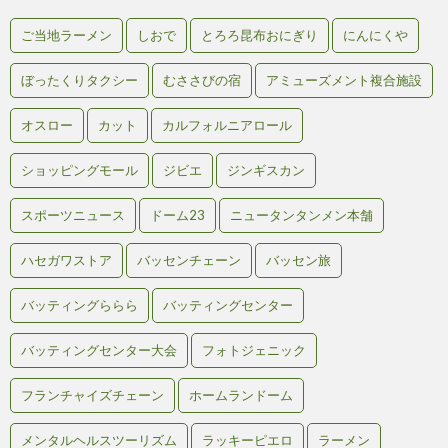
ご当地ラーメン
しおで
とろろ昆布おにぎり
にんにくや
ぼったくりタクシー
むささびの宿
アミューズメント複合施設
オスロー
カット
カルフォルニアロール
ショッピングモール
ジビエ
ジンギスカン
スポーツニュース
ドーム23
ニュータンタンメン本舗
ハセガワストア
バッセンチェーン
バッセン旅
バッティングららら
バッティングセンター
バッティングセンター大会
フォトジェニック
フランチャイズチェーン
ホームランドーム
メンタルヘルスツーリズム
ラッキーピエロ
ラーメン