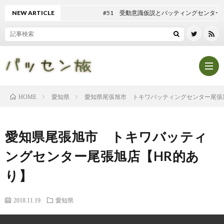
NEW ARTICLE
#51 受動意識仮説とバッティングセンター
愛知県
愛知県尾張旭市 トキワバッティングセンター尾張
HOME
Hom
愛知県尾張旭市 トキワバッティ
記
ングセンター尾張旭店【HR的あ
り】
事
テ
2018.11.19
愛知県
一
ン
マ