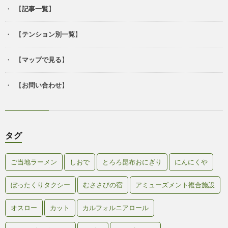
【
記事一覧
】
【
テンション別一覧
】
【
マップで見る
】
【
お問い合わせ
】
タグ
ご当地ラーメン
しおで
とろろ昆布おにぎり
にんにくや
ぼったくりタクシー
むささびの宿
アミューズメント複合施設
オスロー
カット
カルフォルニアロール