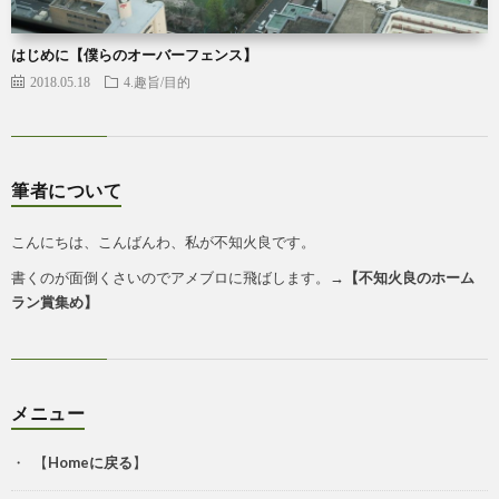
はじめに【僕らのオーバーフェンス】
2018.05.18
4.趣旨/目的
筆者について
こんにちは、こんばんわ、私が不知火良です。
書くのが面倒くさいのでアメブロに飛ばします。→
【
不知火良のホーム
ラン賞集め
】
メニュー
【
Homeに戻る
】