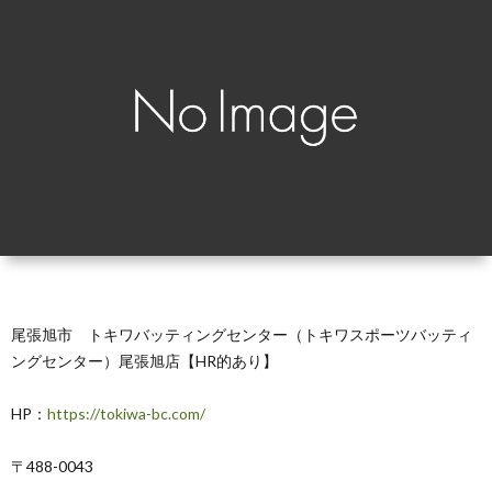
覧
シ
ッ
お
ョ
プ
問
ン
で
い
別
見
合
る
わ
せ
尾張旭市 トキワバッティングセンター（トキワスポーツバッティ
ングセンター）尾張旭店【HR的あり】
HP：
https://tokiwa-bc.com/
〒488-0043