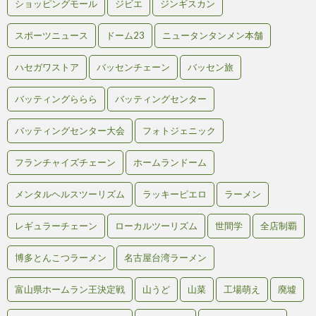
ショッピングモール
ジビエ
ジンギスカン
スポーツニュース
ドーム23
ニュータンタンメン本舗
ハセガワストア
バッセンチェーン
バッセン旅
バッティングららら
バッティングセンター
バッティングセンター大会
フォトジェニック
フランチャイズチェーン
ホームランドーム
メンタルヘルスツーリズム
ラッキーピエロ
ラーメン
レギュラーチェーン
ローカルツーリズム
世間学
全店制覇
博多とんこつラーメン
名古屋台湾ラーメン
富山県ホームラン王決定戦
山うど
山菜
工場萌え
廃墟