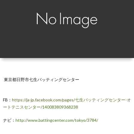
覧
シ
ッ
お
ョ
プ
問
ン
で
い
別
見
合
る
わ
東京都日野市七生バッティングセンター
せ
FB：
https://ja-jp.facebook.com/pages/七生バッティングセンター-オ
ートテニスセンター/140083809368238
ナビ：
http://www.battingcenter.com/tokyo/3784/