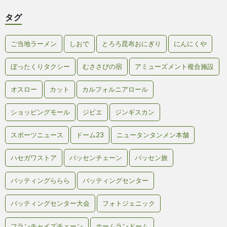
タグ
ご当地ラーメン
しおで
とろろ昆布おにぎり
にんにくや
ぼったくりタクシー
むささびの宿
アミューズメント複合施設
オスロー
カット
カルフォルニアロール
ショッピングモール
ジビエ
ジンギスカン
スポーツニュース
ドーム23
ニュータンタンメン本舗
ハセガワストア
バッセンチェーン
バッセン旅
バッティングららら
バッティングセンター
バッティングセンター大会
フォトジェニック
フランチャイズチェーン
ホームランドーム