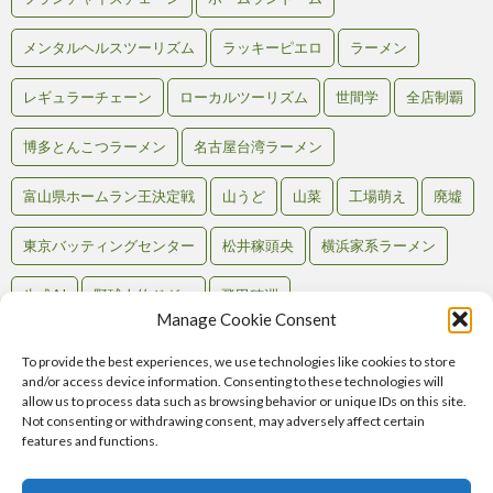
メンタルヘルスツーリズム
ラッキーピエロ
ラーメン
レギュラーチェーン
ローカルツーリズム
世間学
全店制覇
博多とんこつラーメン
名古屋台湾ラーメン
富山県ホームラン王決定戦
山うど
山菜
工場萌え
廃墟
東京バッティングセンター
松井稼頭央
横浜家系ラーメン
生成AI
野球人的ドグマ
飛田穂洲
Manage Cookie Consent
To provide the best experiences, we use technologies like cookies to store
and/or access device information. Consenting to these technologies will
Back to Top
allow us to process data such as browsing behavior or unique IDs on this site.
Not consenting or withdrawing consent, may adversely affect certain
RSS
features and functions.
Atom
Comments
RSS