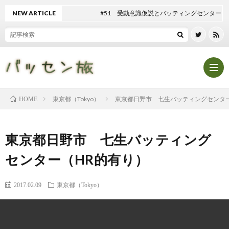
NEW ARTICLE
#51 受動意識仮説とバッティングセンター
東京都（Tokyo）
東京都日野市 七生バッティングセンター
HOME
Hom
東京都日野市 七生バッティング
記
センター（HR的有り）
事
テ
2017.02.09
東京都（Tokyo）
一
ン
マ