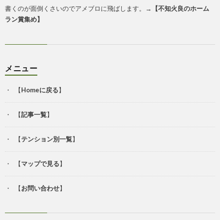
書くのが面倒くさいのでアメブロに飛ばします。→
【
不知火良のホーム
ラン賞集め
】
メニュー
【
Homeに戻る
】
【
記事一覧
】
【
テンション別一覧
】
【
マップで見る
】
【
お問い合わせ
】