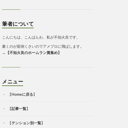
筆者について
こんにちは、こんばんわ、私が不知火良です。
書くのが面倒くさいのでアメブロに飛ばします。
→
【
不知火良のホームラン賞集め
】
メニュー
【
Homeに戻る
】
【
記事一覧
】
【
テンション別一覧
】