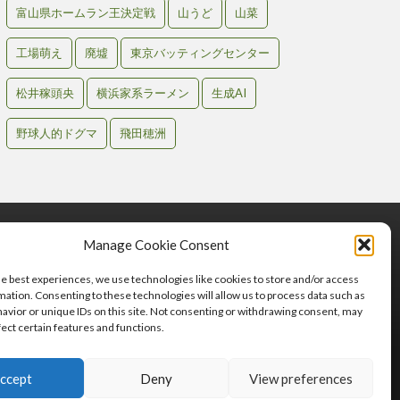
富山県ホームラン王決定戦
山うど
山菜
工場萌え
廃墟
東京バッティングセンター
松井稼頭央
横浜家系ラーメン
生成AI
野球人的ドグマ
飛田穂洲
Manage Cookie Consent
he best experiences, we use technologies like cookies to store and/or access
mation. Consenting to these technologies will allow us to process data such as
avior or unique IDs on this site. Not consenting or withdrawing consent, may
fect certain features and functions.
わせ
ccept
Deny
View preferences