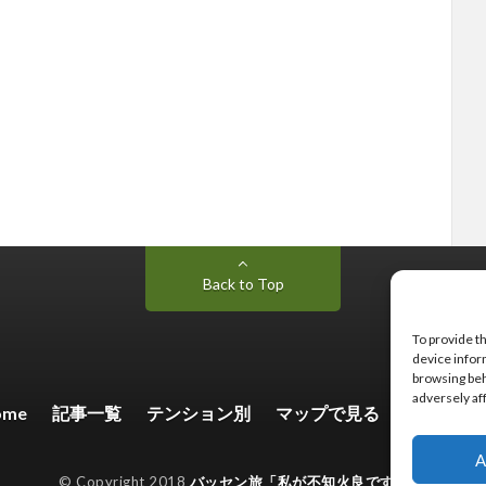
Back to Top
To provide t
device infor
browsing beh
adversely af
ome
記事一覧
テンション別
マップで見る
お問い合
A
© Copyright 2018
バッセン旅「私が不知火良です。」
.