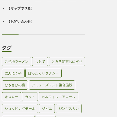
【
マップで見る
】
【
お問い合わせ
】
タグ
ご当地ラーメン
しおで
とろろ昆布おにぎり
にんにくや
ぼったくりタクシー
むささびの宿
アミューズメント複合施設
オスロー
カット
カルフォルニアロール
ショッピングモール
ジビエ
ジンギスカン