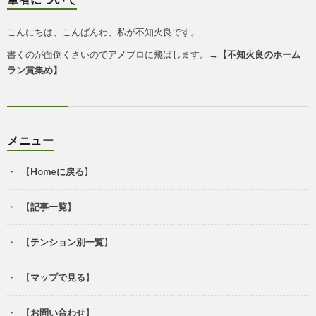
こんにちは、こんばんわ、私が不知火良です。
書くのが面倒くさいのでアメブロに飛ばします。→
【
不知火良のホーム
ラン賞集め
】
メニュー
【
Homeに戻る
】
【
記事一覧
】
【
テンション別一覧
】
【
マップで見る
】
【
お問い合わせ
】