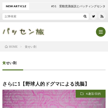
NEW ARTICLE
#51 受動意識仮説とバッティングセンター
覚せい剤
HOME
Hom
覚せい剤
記
さらに1【野球人的ドグマによる洗脳】
事
テ
4.趣旨/目的
一
ン
マ