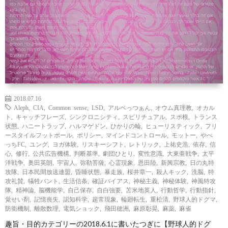
覧
シ
ッ
お
ョ
プ
問
ン
で
い
別
見
合
2018.07.16
Aleph
,
CIA
,
Common sense
,
LSD
,
アルベっつぁん
,
オウム真理教
,
オカル
る
わ
ト
,
キャッチフレーズ
,
シンクロニシティ
,
スピリチュアル
,
スポ根
,
トランス
状態
,
ハニートラップ
,
ハルマゲドン
,
ひかりの輪
,
ヒューリスティック
,
フリ
ースタイルフットボール
,
ポリシー
,
マインドコントロール
,
モットー
,
やべ
せ
っちFC
,
ユング
,
ヨガ体験
,
リスキーシフト
,
レトリック
,
上祐史浩
,
依存
,
信
心
,
修行
,
公共広告機構
,
判断基準
,
劇団ひとり
,
変性意識
,
大東亜戦争
,
太平
洋戦争
,
奥田英朗
,
宇宙人
,
弥勒菩薩
,
心霊現象
,
恩田陸
,
新興宗教
,
日の丸特
攻隊
,
日本民間放送連盟
,
昏睡状態
,
暴走族
,
桜井章一
,
殺人キック
,
洗脳
,
特
攻礼賛
,
犠牲バント
,
生活信条
,
確証バイアス
,
神秘主義
,
神秘体験
,
神風特攻
隊
,
精神論
,
脳機能学
,
自己保存
,
自白強要
,
苫米地英人
,
行動哲学
,
行動指針
,
覚せい剤
,
記憶喪失
,
認知科学
,
超常現象
,
輪廻転生
,
重松清
,
野球人的ドグマ
,
防衛機制
,
離散数理
,
電気ショック
,
飛田穂洲
,
麻原彰晃
,
麻薬
,
麻雀
趣旨・目的カテゴリーの2018.6.1に書いたつぎに【野球人的ドグ