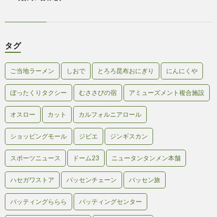
タグ
ご当地ラーメン
しおで
とろろ昆布おにぎり
にんにくや
ぼったくりタクシー
むささびの宿
アミューズメント複合施設
オスロー
カット
カルフォルニアロール
ショッピングモール
ジビエ
ジンギスカン
スポーツニュース
ドーム23
ニュータンタンメン本舗
ハセガワストア
バッセンチェーン
バッセン旅
バッティングららら
バッティングセンター