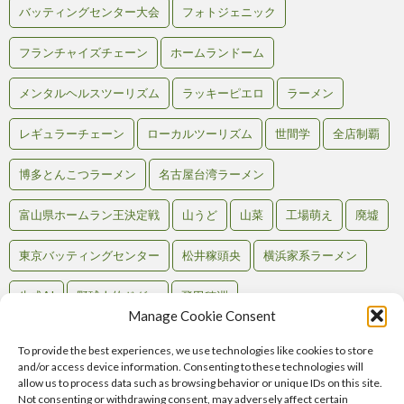
バッティングセンター大会
フォトジェニック
フランチャイズチェーン
ホームランドーム
メンタルヘルスツーリズム
ラッキーピエロ
ラーメン
レギュラーチェーン
ローカルツーリズム
世間学
全店制覇
博多とんこつラーメン
名古屋台湾ラーメン
富山県ホームラン王決定戦
山うど
山菜
工場萌え
廃墟
東京バッティングセンター
松井稼頭央
横浜家系ラーメン
生成AI
野球人的ドグマ
飛田穂洲
Manage Cookie Consent
To provide the best experiences, we use technologies like cookies to store
and/or access device information. Consenting to these technologies will
Back to Top
allow us to process data such as browsing behavior or unique IDs on this site.
Not consenting or withdrawing consent, may adversely affect certain