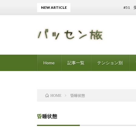
NEW ARTICLE
#51 受動意識
Home
記事一覧
テンション別
昏睡状態
HOME
昏睡状態