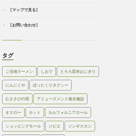
【
マップで見る
】
【
お問い合わせ
】
タグ
ご当地ラーメン
しおで
とろろ昆布おにぎり
にんにくや
ぼったくりタクシー
むささびの宿
アミューズメント複合施設
オスロー
カット
カルフォルニアロール
ショッピングモール
ジビエ
ジンギスカン