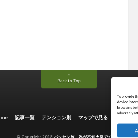
Back to Top
To provide t
device infor
browsing beh
adversely af
ome
記事一覧
テンション別
マップで見る
お問い合
A
© Copyright 2018
バッセン旅「私が不知火良です。」
.