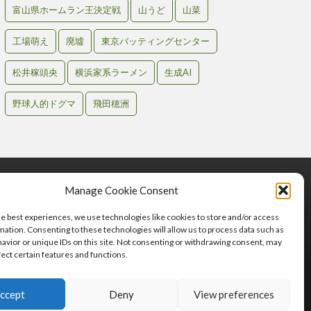
富山県ホームラン王決定戦
山うど
山菜
工場萌え
廃墟
東京バッティングセンター
松井稼頭央
横浜家系ラーメン
生成AI
野球人的ドグマ
飛田穂洲
Manage Cookie Consent
he best experiences, we use technologies like cookies to store and/or access
mation. Consenting to these technologies will allow us to process data such as
avior or unique IDs on this site. Not consenting or withdrawing consent, may
fect certain features and functions.
わせ
ccept
Deny
View preferences