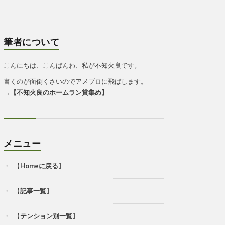
筆者について
こんにちは、こんばんわ、私が不知火良です。
書くのが面倒くさいのでアメブロに飛ばします。
→
【
不知火良のホームラン賞集め
】
メニュー
【
Homeに戻る
】
【
記事一覧
】
【
テンション別一覧
】