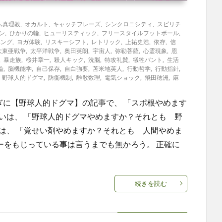
ム真理教
,
オカルト
,
キャッチフレーズ
,
シンクロニシティ
,
スピリチ
ン
,
ひかりの輪
,
ヒューリスティック
,
フリースタイルフットボール
,
ユング
,
ヨガ体験
,
リスキーシフト
,
レトリック
,
上祐史浩
,
依存
,
信
大東亜戦争
,
太平洋戦争
,
奥田英朗
,
宇宙人
,
弥勒菩薩
,
心霊現象
,
恩
,
暴走族
,
桜井章一
,
殺人キック
,
洗脳
,
特攻礼賛
,
犠牲バント
,
生活
論
,
脳機能学
,
自己保存
,
自白強要
,
苫米地英人
,
行動哲学
,
行動指針
,
,
野球人的ドグマ
,
防衛機制
,
離散数理
,
電気ショック
,
飛田穂洲
,
麻
たつぎに【野球人的ドグマ】の記事で、 「スポ根やめます
いは、 「野球人的ドグマやめますか？それとも 野
は、 「覚せい剤やめますか？それとも 人間やめま
ーをもじっている事は言うまでも無かろう。 正確に
続きを読む