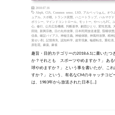
2018.07.16
Aleph
,
CIA
,
Common sense
,
LSD
,
アルベっつぁん
,
オウ
ュアル
,
スポ根
,
トランス状態
,
ハニートラップ
,
ハルマゲド
ポリシー
,
マインドコントロール
,
モットー
,
やべっちFC
,
心
,
修行
,
公共広告機構
,
判断基準
,
劇団ひとり
,
変性意識
,
田陸
,
新興宗教
,
日の丸特攻隊
,
日本民間放送連盟
,
昏睡状態
信条
,
確証バイアス
,
神秘主義
,
神秘体験
,
神風特攻隊
,
精神
覚せい剤
,
記憶喪失
,
認知科学
,
超常現象
,
輪廻転生
,
重松清
原彰晃
,
麻薬
,
麻雀
趣旨・目的カテゴリーの2018.6.1に書い
か？それとも スポーツやめますか？」 ある
球やめますか？」 という事を書いたが、これ
すか？」 という、有名なCMのキャッチコピ
は、1983年から放送された日本 […]