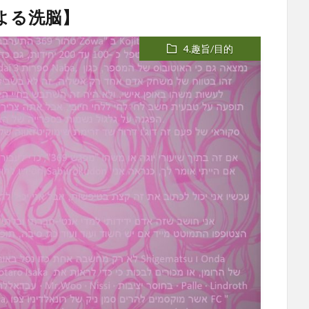
よる洗脳】
4.趣旨/目的