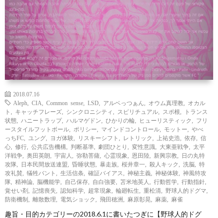
覧
シ
ッ
お
ョ
プ
問
ン
で
い
別
見
合
2018.07.16
Aleph
,
CIA
,
Common sense
,
LSD
,
アルベっつぁん
,
オウム真理教
,
オカル
る
わ
ト
,
キャッチフレーズ
,
シンクロニシティ
,
スピリチュアル
,
スポ根
,
トランス
状態
,
ハニートラップ
,
ハルマゲドン
,
ひかりの輪
,
ヒューリスティック
,
フリ
ースタイルフットボール
,
ポリシー
,
マインドコントロール
,
モットー
,
やべ
せ
っちFC
,
ユング
,
ヨガ体験
,
リスキーシフト
,
レトリック
,
上祐史浩
,
依存
,
信
心
,
修行
,
公共広告機構
,
判断基準
,
劇団ひとり
,
変性意識
,
大東亜戦争
,
太平
洋戦争
,
奥田英朗
,
宇宙人
,
弥勒菩薩
,
心霊現象
,
恩田陸
,
新興宗教
,
日の丸特
攻隊
,
日本民間放送連盟
,
昏睡状態
,
暴走族
,
桜井章一
,
殺人キック
,
洗脳
,
特
攻礼賛
,
犠牲バント
,
生活信条
,
確証バイアス
,
神秘主義
,
神秘体験
,
神風特攻
隊
,
精神論
,
脳機能学
,
自己保存
,
自白強要
,
苫米地英人
,
行動哲学
,
行動指針
,
覚せい剤
,
記憶喪失
,
認知科学
,
超常現象
,
輪廻転生
,
重松清
,
野球人的ドグマ
,
防衛機制
,
離散数理
,
電気ショック
,
飛田穂洲
,
麻原彰晃
,
麻薬
,
麻雀
趣旨・目的カテゴリーの2018.6.1に書いたつぎに【野球人的ドグ