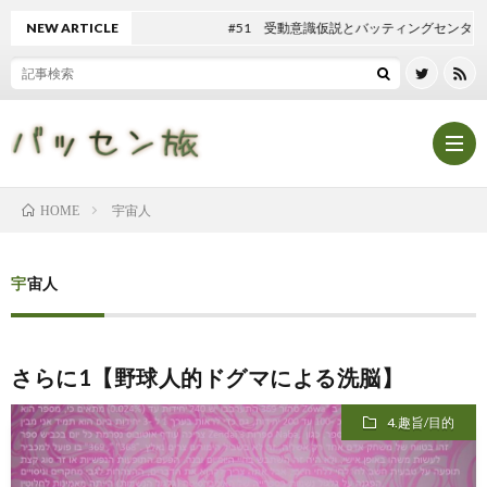
NEW ARTICLE
#51 受動意識仮説とバッティングセンター
宇宙人
HOME
Hom
宇宙人
記
さらに1【野球人的ドグマによる洗脳】
事
テ
4.趣旨/目的
一
ン
マ