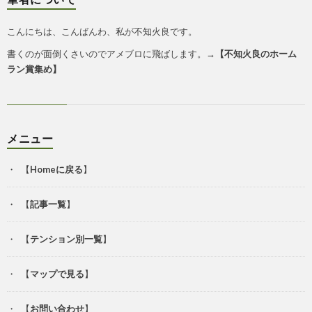
こんにちは、こんばんわ、私が不知火良です。
書くのが面倒くさいのでアメブロに飛ばします。→
【
不知火良のホーム
ラン賞集め
】
メニュー
【
Homeに戻る
】
【
記事一覧
】
【
テンション別一覧
】
【
マップで見る
】
【
お問い合わせ
】