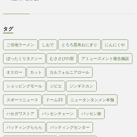
タグ
ご当地ラーメン
しおで
とろろ昆布おにぎり
にんにくや
ぼったくりタクシー
むささびの宿
アミューズメント複合施設
オスロー
カット
カルフォルニアロール
ショッピングモール
ジビエ
ジンギスカン
スポーツニュース
ドーム23
ニュータンタンメン本舗
ハセガワストア
バッセンチェーン
バッセン旅
バッティングららら
バッティングセンター