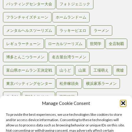
バッティングセンター大会
フォトジェニック
フランチャイズチェーン
ホームランドーム
メンタルヘルスツーリズム
ラッキーピエロ
ラーメン
レギュラーチェーン
ローカルツーリズム
世間学
全店制覇
博多とんこつラーメン
名古屋台湾ラーメン
富山県ホームラン王決定戦
山うど
山菜
工場萌え
廃墟
東京バッティングセンター
松井稼頭央
横浜家系ラーメン
生成AI
野球人的ドグマ
飛田穂洲
Manage Cookie Consent
To provide the best experiences, we use technologies like cookies to store
and/or access device information. Consenting to these technologies will
Back to Top
allow us to process data such as browsing behavior or unique IDs on this site.
Not consenting or withdrawing consent, may adversely affect certain