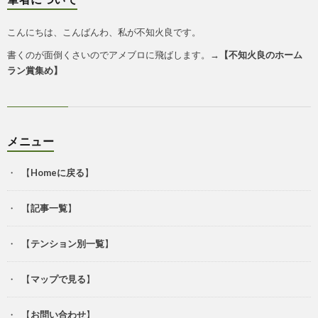
こんにちは、こんばんわ、私が不知火良です。
書くのが面倒くさいのでアメブロに飛ばします。→
【
不知火良のホーム
ラン賞集め
】
メニュー
【
Homeに戻る
】
【
記事一覧
】
【
テンション別一覧
】
【
マップで見る
】
【
お問い合わせ
】