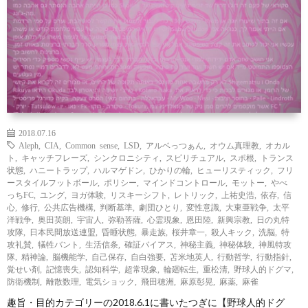
覧
シ
ッ
お
ョ
プ
問
ン
で
い
別
見
合
2018.07.16
Aleph
,
CIA
,
Common sense
,
LSD
,
アルベっつぁん
,
オウム真理教
,
オカル
る
わ
ト
,
キャッチフレーズ
,
シンクロニシティ
,
スピリチュアル
,
スポ根
,
トランス
状態
,
ハニートラップ
,
ハルマゲドン
,
ひかりの輪
,
ヒューリスティック
,
フリ
ースタイルフットボール
,
ポリシー
,
マインドコントロール
,
モットー
,
やべ
せ
っちFC
,
ユング
,
ヨガ体験
,
リスキーシフト
,
レトリック
,
上祐史浩
,
依存
,
信
心
,
修行
,
公共広告機構
,
判断基準
,
劇団ひとり
,
変性意識
,
大東亜戦争
,
太平
洋戦争
,
奥田英朗
,
宇宙人
,
弥勒菩薩
,
心霊現象
,
恩田陸
,
新興宗教
,
日の丸特
攻隊
,
日本民間放送連盟
,
昏睡状態
,
暴走族
,
桜井章一
,
殺人キック
,
洗脳
,
特
攻礼賛
,
犠牲バント
,
生活信条
,
確証バイアス
,
神秘主義
,
神秘体験
,
神風特攻
隊
,
精神論
,
脳機能学
,
自己保存
,
自白強要
,
苫米地英人
,
行動哲学
,
行動指針
,
覚せい剤
,
記憶喪失
,
認知科学
,
超常現象
,
輪廻転生
,
重松清
,
野球人的ドグマ
,
防衛機制
,
離散数理
,
電気ショック
,
飛田穂洲
,
麻原彰晃
,
麻薬
,
麻雀
趣旨・目的カテゴリーの2018.6.1に書いたつぎに【野球人的ドグ