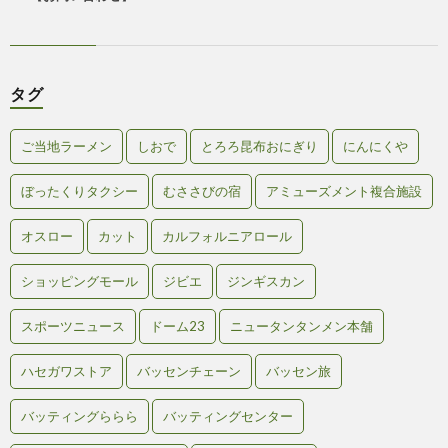
タグ
ご当地ラーメン
しおで
とろろ昆布おにぎり
にんにくや
ぼったくりタクシー
むささびの宿
アミューズメント複合施設
オスロー
カット
カルフォルニアロール
ショッピングモール
ジビエ
ジンギスカン
スポーツニュース
ドーム23
ニュータンタンメン本舗
ハセガワストア
バッセンチェーン
バッセン旅
バッティングららら
バッティングセンター