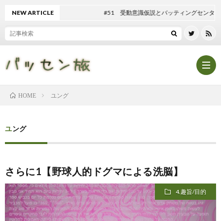
NEW ARTICLE
#51 受動意識仮説とバッティングセンター
ユング
HOME
Hom
ユング
記
さらに1【野球人的ドグマによる洗脳】
事
テ
4.趣旨/目的
一
ン
マ