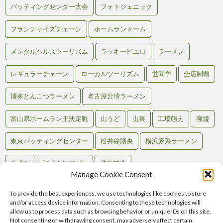
バッティングセンター大会
フォトジェニック
フランチャイズチェーン
ホームランドーム
メンタルヘルスツーリズム
ラッキーピエロ
ラーメン
レギュラーチェーン
ローカルツーリズム
世間学
全店制覇
博多とんこつラーメン
名古屋台湾ラーメン
富山県ホームラン王決定戦
山うど
山菜
工場萌え
廃墟
東京バッティングセンター
松井稼頭央
横浜家系ラーメン
生成AI
野球人的ドグマ
飛田穂洲
Manage Cookie Consent
To provide the best experiences, we use technologies like cookies to store
and/or access device information. Consenting to these technologies will
Back to Top
allow us to process data such as browsing behavior or unique IDs on this site.
Not consenting or withdrawing consent, may adversely affect certain