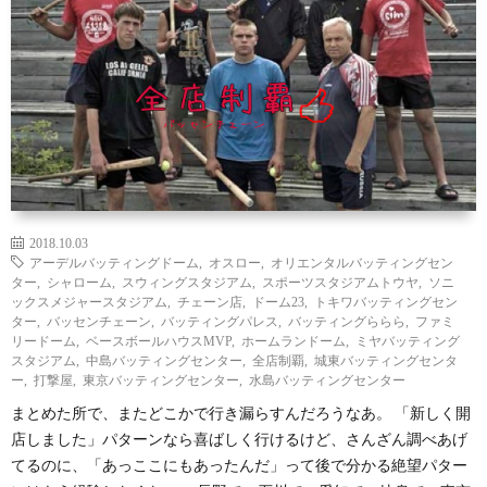
覧
シ
ッ
お
ョ
プ
問
ン
で
い
別
見
合
2018.10.03
る
わ
アーデルバッティングドーム
,
オスロー
,
オリエンタルバッティングセン
ター
,
シャローム
,
スウィングスタジアム
,
スポーツスタジアムトウヤ
,
ソニ
ックスメジャースタジアム
,
チェーン店
,
ドーム23
,
トキワバッティングセン
せ
ター
,
バッセンチェーン
,
バッティングパレス
,
バッティングららら
,
ファミ
リードーム
,
ベースボールハウスMVP
,
ホームランドーム
,
ミヤバッティング
スタジアム
,
中島バッティングセンター
,
全店制覇
,
城東バッティングセンタ
ー
,
打撃屋
,
東京バッティングセンター
,
水島バッティングセンター
まとめた所で、またどこかで行き漏らすんだろうなあ。 「新しく開
店しました」パターンなら喜ばしく行けるけど、さんざん調べあげ
てるのに、「あっここにもあったんだ」って後で分かる絶望パター