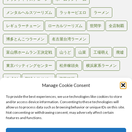
メンタルヘルスツーリズム
ラッキーピエロ
ラーメン
レギュラーチェーン
ローカルツーリズム
世間学
全店制覇
博多とんこつラーメン
名古屋台湾ラーメン
富山県ホームラン王決定戦
山うど
山菜
工場萌え
廃墟
東京バッティングセンター
松井稼頭央
横浜家系ラーメン
生成AI
野球人的ドグマ
飛田穂洲
Manage Cookie Consent
To provide the best experiences, we use technologies like cookies to store
and/or access device information. Consenting to these technologies will
Back to Top
allow us to process data such as browsing behavior or unique IDs on this site.
Not consenting or withdrawing consent, may adversely affect certain
RSS
features and functions.
Atom
Comments
RSS