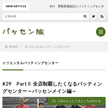
NEW ARTICLE
#51 受動意識仮説とバッティングセンター
オリエンタルバッティングセンター
HOME
Hom
オリエンタルバッティングセンター
記
#29 PartⅡ 全店制覇したくなるバッティン
事
テ
グセンター～バッセンメイン編～
一
ン
マ
1.言わんとしてるところは分かる