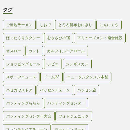
タグ
ご当地ラーメン
しおで
とろろ昆布おにぎり
にんにくや
ぼったくりタクシー
むささびの宿
アミューズメント複合施設
オスロー
カット
カルフォルニアロール
ショッピングモール
ジビエ
ジンギスカン
スポーツニュース
ドーム23
ニュータンタンメン本舗
ハセガワストア
バッセンチェーン
バッセン旅
バッティングららら
バッティングセンター
バッティングセンター大会
フォトジェニック
フランチャイズチェーン
ホームランドーム