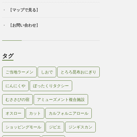
【
マップで見る
】
【
お問い合わせ
】
タグ
ご当地ラーメン
しおで
とろろ昆布おにぎり
にんにくや
ぼったくりタクシー
むささびの宿
アミューズメント複合施設
オスロー
カット
カルフォルニアロール
ショッピングモール
ジビエ
ジンギスカン