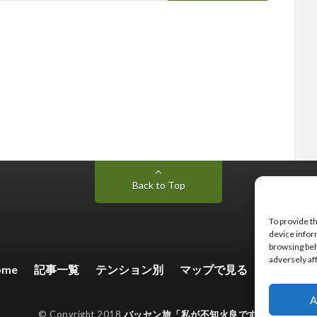
Back to Top
To provide t
device infor
browsing beh
adversely af
ome
記事一覧
テンション別
マップで見る
お問い合
A
© Copyright 2018
バッセン旅「私が不知火良です。」
.