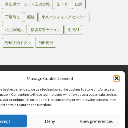
富山県ホームラン王決定戦
山うど
山菜
工場萌え
廃墟
東京バッティングセンター
松井稼頭央
横浜家系ラーメン
生成AI
野球人的ドグマ
飛田穂洲
Manage Cookie Consent
he best experiences, we use technologies like cookies to store and/or access
mation. Consenting to these technologies will allow us to process data such as
avior or unique IDs on this site. Not consenting or withdrawing consent, may
fect certain features and functions.
わせ
ccept
Deny
View preferences