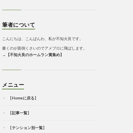
筆者について
こんにちは、こんばんわ、私が不知火良です。
書くのが面倒くさいのでアメブロに飛ばします。
→
【
不知火良のホームラン賞集め
】
メニュー
【
Homeに戻る
】
【
記事一覧
】
【
テンション別一覧
】