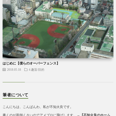
はじめに【僕らのオーバーフェンス】
2018.05.18
4.趣旨/目的
筆者について
こんにちは、こんばんわ、私が不知火良です。
書くのが面倒くさいのでアメブロに飛ばします。→
【
不知火良のホーム