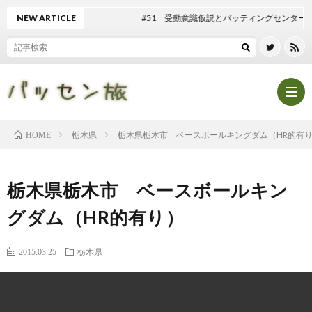
NEW ARTICLE
#51 受動意識仮説とバッティングセンター
栃木県
栃木県栃木市 ベースボールキングダム（HR的有
HOME
Hom
栃木県栃木市 ベースボールキン
記
グダム（HR的有り）
事
テ
2015.03.25
栃木県
一
ン
マ