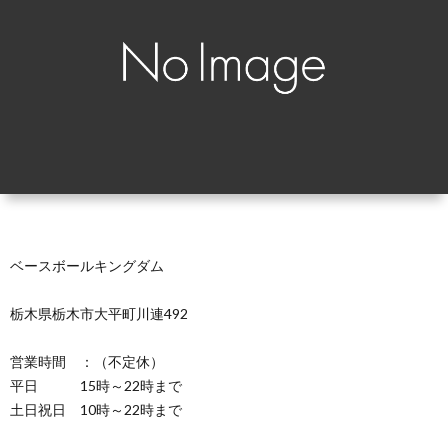
覧
シ
ッ
お
ョ
プ
問
ン
で
い
別
見
合
る
わ
ベースボールキングダム
せ
栃木県栃木市大平町川連492
営業時間 ：（不定休）
平日 15時～22時まで
土日祝日 10時～22時まで