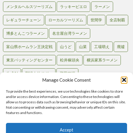
メンタルヘルスツーリズム
ラッキーピエロ
ラーメン
レギュラーチェーン
ローカルツーリズム
世間学
全店制覇
博多とんこつラーメン
名古屋台湾ラーメン
富山県ホームラン王決定戦
山うど
山菜
工場萌え
廃墟
東京バッティングセンター
松井稼頭央
横浜家系ラーメン
生成AI
野球人的ドグマ
飛田穂洲
Manage Cookie Consent
To provide the best experiences, we use technologies like cookies to store
and/or access device information. Consenting to these technologies will
Back to Top
allow us to process data such as browsing behavior or unique IDs on this site.
Not consenting or withdrawing consent, may adversely affect certain
RSS
features and functions.
Atom
Comments
RSS
Accept