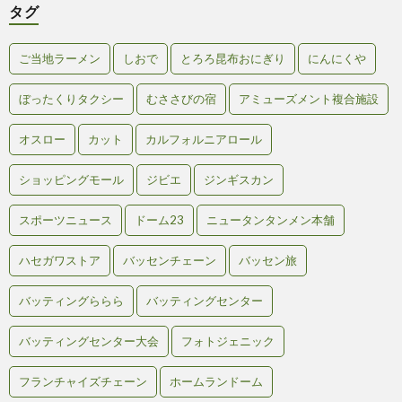
タグ
ご当地ラーメン
しおで
とろろ昆布おにぎり
にんにくや
ぼったくりタクシー
むささびの宿
アミューズメント複合施設
オスロー
カット
カルフォルニアロール
ショッピングモール
ジビエ
ジンギスカン
スポーツニュース
ドーム23
ニュータンタンメン本舗
ハセガワストア
バッセンチェーン
バッセン旅
バッティングららら
バッティングセンター
バッティングセンター大会
フォトジェニック
フランチャイズチェーン
ホームランドーム