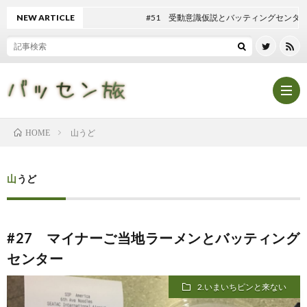
NEW ARTICLE
#51 受動意識仮説とバッティングセンター
山うど
HOME
Hom
山うど
記
#27 マイナーご当地ラーメンとバッティング
事
テ
センター
一
ン
マ
2.いまいちピンと来ない