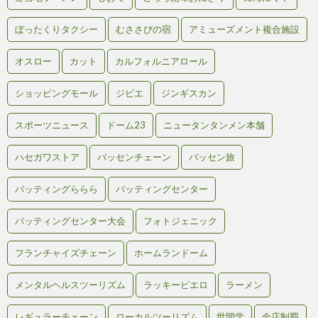
ぼったくりタクシー
むささびの宿
アミューズメント複合施設
オスロー
カット
カルフォルニアロール
ショッピングモール
ジビエ
ジンギスカン
スポーツニュース
ドーム23
ニュータンタンメン本舗
ハセガワストア
バッセンチェーン
バッセン旅
バッティングららら
バッティングセンター
バッティングセンター大会
フォトジェニック
フランチャイズチェーン
ホームランドーム
メンタルヘルスツーリズム
ラッキーピエロ
ラーメン
レギュラーチェーン
ローカルツーリズム
世間学
全店制覇