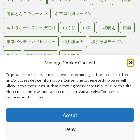
博多とんこつラーメン
名古屋台湾ラーメン
富山県ホームラン王決定戦
山うど
山菜
工場萌え
廃墟
東京バッティングセンター
松井稼頭央
横浜家系ラーメン
生成AI
野球人的ドグマ
飛田穂洲
Manage Cookie Consent
To provide the best experiences, we use technologies like cookies to store
and/or access device information. Consenting to these technologies will
Back to Top
allow us to process data such as browsing behavior or unique IDs on this site.
Not consenting or withdrawing consent, may adversely affect certain
RSS
features and functions.
Atom
Comments
RSS
Accept
Home
記事一覧
テンション別
マップで見る
お問い合わせ
Deny