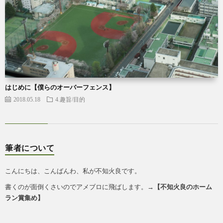
はじめに【僕らのオーバーフェンス】
2018.05.18
4.趣旨/目的
筆者について
こんにちは、こんばんわ、私が不知火良です。
書くのが面倒くさいのでアメブロに飛ばします。→
【
不知火良のホーム
ラン賞集め
】