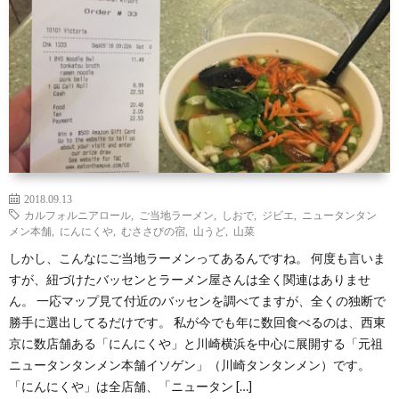
覧
シ
ッ
お
ョ
プ
問
ン
で
い
別
見
合
2018.09.13
る
わ
カルフォルニアロール
,
ご当地ラーメン
,
しおで
,
ジビエ
,
ニュータンタン
メン本舗
,
にんにくや
,
むささびの宿
,
山うど
,
山菜
せ
しかし、こんなにご当地ラーメンってあるんですね。 何度も言いま
すが、紐づけたバッセンとラーメン屋さんは全く関連はありませ
ん。 一応マップ見て付近のバッセンを調べてますが、全くの独断で
勝手に選出してるだけです。 私が今でも年に数回食べるのは、西東
京に数店舗ある「にんにくや」と川崎横浜を中心に展開する「元祖
ニュータンタンメン本舗イソゲン」（川崎タンタンメン）です。
「にんにくや」は全店舗、「ニュータン […]