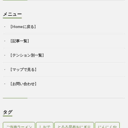
メニュー
【
Homeに戻る
】
【
記事一覧
】
【
テンション別一覧
】
【
マップで見る
】
【
お問い合わせ
】
タグ
ご当地ラーメン
しおで
とろろ昆布おにぎり
にんにくや