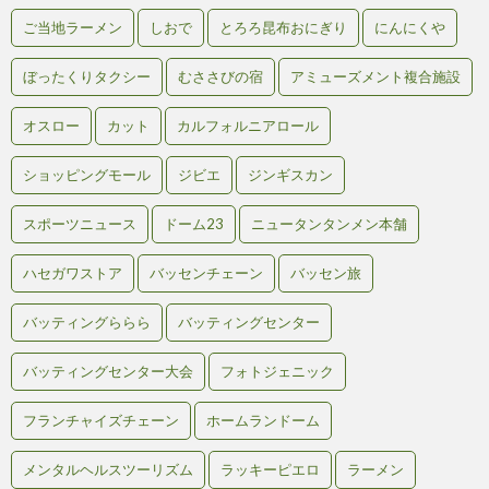
ご当地ラーメン
しおで
とろろ昆布おにぎり
にんにくや
ぼったくりタクシー
むささびの宿
アミューズメント複合施設
オスロー
カット
カルフォルニアロール
ショッピングモール
ジビエ
ジンギスカン
スポーツニュース
ドーム23
ニュータンタンメン本舗
ハセガワストア
バッセンチェーン
バッセン旅
バッティングららら
バッティングセンター
バッティングセンター大会
フォトジェニック
フランチャイズチェーン
ホームランドーム
メンタルヘルスツーリズム
ラッキーピエロ
ラーメン