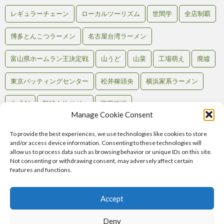
レギュラーチェーン
ローカルツーリズム
世間学
全店制覇
博多とんこつラーメン
名古屋台湾ラーメン
富山県ホームラン王決定戦
山うど
山菜
工場萌え
廃墟
東京バッティングセンター
松井稼頭央
横浜家系ラーメン
生成AI
野球人的ドグマ
飛田穂洲
Manage Cookie Consent
To provide the best experiences, we use technologies like cookies to store
and/or access device information. Consenting to these technologies will
Back to Top
allow us to process data such as browsing behavior or unique IDs on this site.
Not consenting or withdrawing consent, may adversely affect certain
RSS
features and functions.
Atom
Comments
RSS
Accept
Home
記事一覧
テンション別
マップで見る
お問い合わせ
Deny