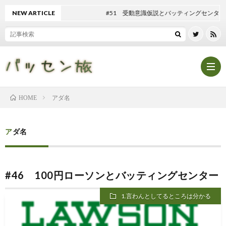
NEW ARTICLE
#51 受動意識仮説とバッティングセンター
アダ名
HOME
Hom
アダ名
記
#46 100円ローソンとバッティングセンター
事
テ
1.言わんとしてるところは分かる
一
ン
マ