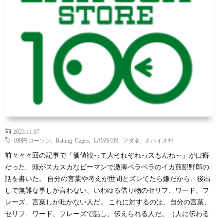
覧
シ
ッ
お
ョ
プ
問
ン
で
い
別
見
合
る
わ
2023.11.07
せ
100円ローソン
,
Batting Cages
,
LAWSON
,
アダ名
,
オハイオ州
前々々々回の記事で「価値観って人それぞれっスもんね～」が口癖
だった、頭がスカスカなピーマンで激薄ペラペラのイカ煎餅野郎の
話を書いた。 自分の言葉や考えが世間とズレてたら嫌だから、後出
しで無難な事しか言わない、いわゆる借り物のセリフ、ワード、フ
レーズ、言葉しか吐かない人だ。 これに対するのは、自分の言葉、
セリフ、ワード、フレーズで話し、伝えられる人だ。（人に伝わる