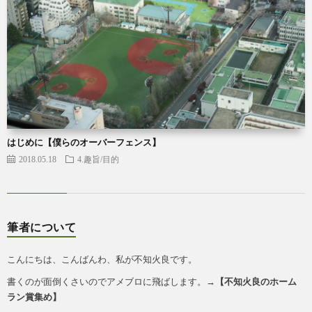
はじめに【僕らのオーバーフェンス】
2018.05.18
4.趣旨/目的
筆者について
こんにちは、こんばんわ、私が不知火良です。
書くのが面倒くさいのでアメブロに飛ばします。→
【
不知火良のホーム
ラン賞集め
】