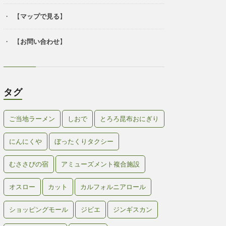
【
マップで見る
】
【
お問い合わせ
】
タグ
ご当地ラーメン
しおで
とろろ昆布おにぎり
にんにくや
ぼったくりタクシー
むささびの宿
アミューズメント複合施設
オスロー
カット
カルフォルニアロール
ショッピングモール
ジビエ
ジンギスカン