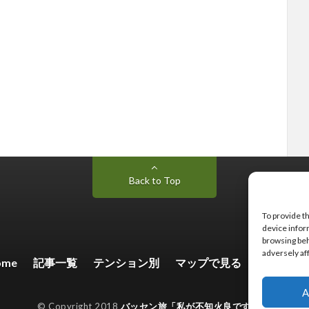
Back to Top
To provide t
device infor
browsing beh
adversely af
ome
記事一覧
テンション別
マップで見る
お問い合
A
© Copyright 2018
バッセン旅「私が不知火良です。」
.