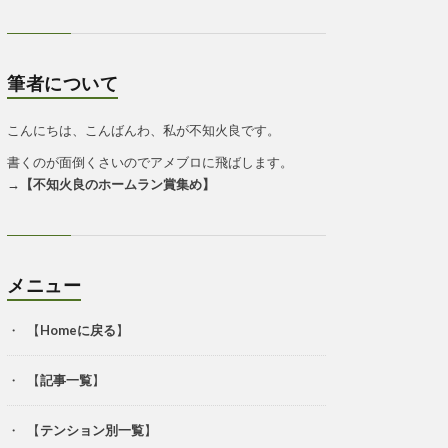
筆者について
こんにちは、こんばんわ、私が不知火良です。
書くのが面倒くさいのでアメブロに飛ばします。
→
【
不知火良のホームラン賞集め
】
メニュー
【
Homeに戻る
】
【
記事一覧
】
【
テンション別一覧
】