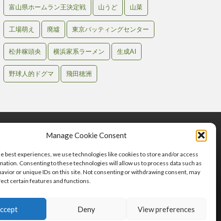
富山県ホームラン王決定戦
山うど
山菜
工場萌え
廃墟
東京バッティングセンター
松井稼頭央
横浜家系ラーメン
生成AI
野球人的ドグマ
飛田穂洲
Manage Cookie Consent
he best experiences, we use technologies like cookies to store and/or access
mation. Consenting to these technologies will allow us to process data such as
avior or unique IDs on this site. Not consenting or withdrawing consent, may
fect certain features and functions.
わせ
ccept
Deny
View preferences