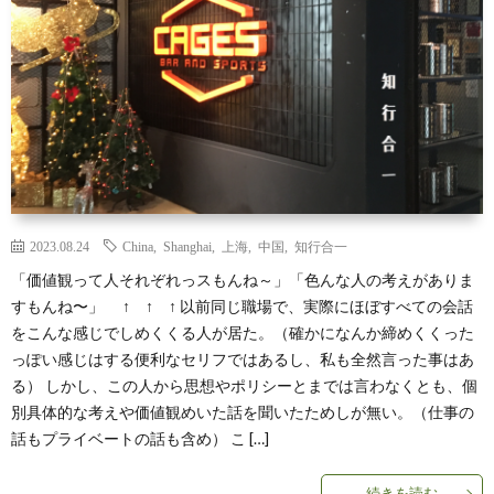
覧
シ
ッ
お
ョ
プ
問
ン
で
い
別
見
合
2023.08.24
China
,
Shanghai
,
上海
,
中国
,
知行合一
る
わ
「価値観って人それぞれっスもんね～」「色んな人の考えがありま
すもんね〜」 ↑ ↑ ↑ 以前同じ職場で、実際にほぼすべての会話
せ
をこんな感じでしめくくる人が居た。（確かになんか締めくくった
っぽい感じはする便利なセリフではあるし、私も全然言った事はあ
る） しかし、この人から思想やポリシーとまでは言わなくとも、個
別具体的な考えや価値観めいた話を聞いたためしが無い。（仕事の
話もプライベートの話も含め） こ […]
続きを読む