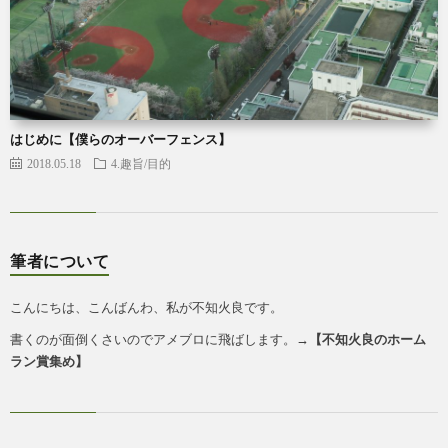
はじめに【僕らのオーバーフェンス】
2018.05.18
4.趣旨/目的
筆者について
こんにちは、こんばんわ、私が不知火良です。
書くのが面倒くさいのでアメブロに飛ばします。→
【
不知火良のホーム
ラン賞集め
】