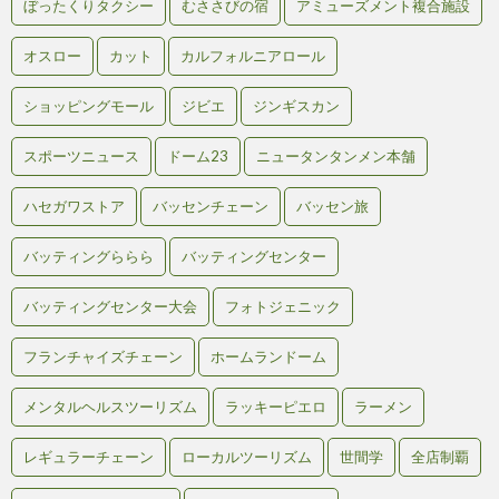
ぼったくりタクシー
むささびの宿
アミューズメント複合施設
オスロー
カット
カルフォルニアロール
ショッピングモール
ジビエ
ジンギスカン
スポーツニュース
ドーム23
ニュータンタンメン本舗
ハセガワストア
バッセンチェーン
バッセン旅
バッティングららら
バッティングセンター
バッティングセンター大会
フォトジェニック
フランチャイズチェーン
ホームランドーム
メンタルヘルスツーリズム
ラッキーピエロ
ラーメン
レギュラーチェーン
ローカルツーリズム
世間学
全店制覇