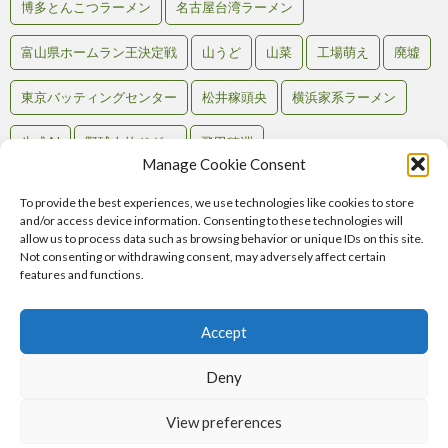
博多とんこつラーメン
名古屋台湾ラーメン
富山県ホームラン王決定戦
山うど
山菜
工場萌え
廃墟
東京バッティングセンター
松井稼頭央
横浜家系ラーメン
生成AI
野球人的ドグマ
飛田穂洲
Manage Cookie Consent
To provide the best experiences, we use technologies like cookies to store
and/or access device information. Consenting to these technologies will
Back to Top
allow us to process data such as browsing behavior or unique IDs on this site.
Not consenting or withdrawing consent, may adversely affect certain
RSS
features and functions.
Atom
Comments
RSS
Accept
Home
記事一覧
テンション別
マップで見る
お問い合わせ
Deny
View preferences
© Copyright 2018
バッセン旅「私が不知火良です。」
.